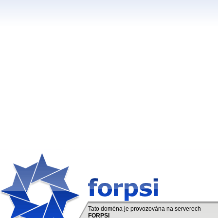
Tato doména je provozována na serverech
FORPSI